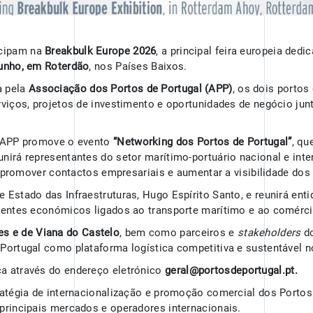
icipam na
Breakbulk Europe 2026
, a principal feira europeia ded
junho, em Roterdão
, nos Países Baixos.
a pela
Associação dos Portos de Portugal (APP)
, os dois portos
rviços, projetos de investimento e oportunidades de negócio jun
 a APP promove o evento
“Networking dos Portos de Portugal”
, qu
eunirá representantes do setor marítimo-portuário nacional e int
is, promover contactos empresariais e aumentar a visibilidade d
 Estado das Infraestruturas, Hugo Espírito Santo, e reunirá ent
agentes económicos ligados ao transporte marítimo e ao comérci
es e de Viana do Castelo
, bem como parceiros e
stakeholders
d
Portugal como plataforma logística competitiva e sustentável no
ça através do endereço eletrónico
geral@portosdeportugal.pt.
ratégia de internacionalização e promoção comercial dos Portos
principais mercados e operadores internacionais.